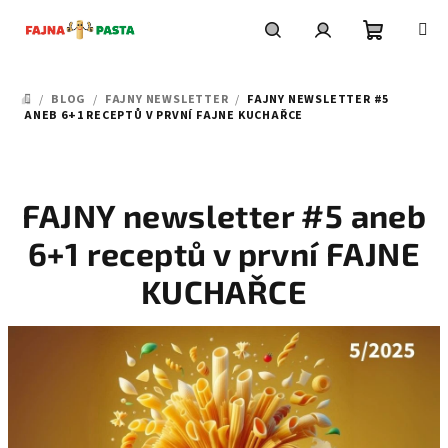
Přejít
na
obsah
Nákupní
Hledat
Přihlášení
/
BLOG
/
FAJNY NEWSLETTER
/
FAJNY NEWSLETTER #5
DOMŮ
košík
ANEB 6+1 RECEPTŮ V PRVNÍ FAJNE KUCHAŘCE
FAJNY newsletter #5 aneb
6+1 receptů v první FAJNE
KUCHAŘCE