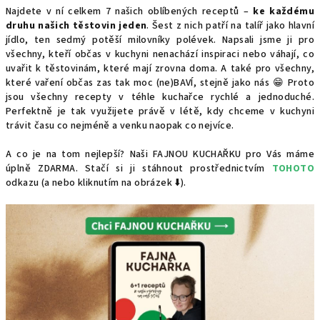
Najdete v ní celkem 7 našich oblíbených receptů –
ke každému
druhu našich těstovin jeden
. Šest z nich patří na talíř jako hlavní
jídlo, ten sedmý potěší milovníky polévek. Napsali jsme ji pro
všechny, kteří občas v kuchyni nenachází inspiraci nebo váhají, co
uvařit k těstovinám, které mají zrovna doma. A také pro všechny,
které vaření občas zas tak moc (ne)BAVÍ, stejně jako nás 😁 Proto
jsou všechny recepty v téhle kuchařce rychlé a jednoduché.
Perfektně je tak využijete právě v létě, kdy chceme v kuchyni
trávit času co nejméně a venku naopak co nejvíce.
A co je na tom nejlepší? Naši FAJNOU KUCHAŘKU pro Vás máme
úplně ZDARMA. Stačí si ji stáhnout prostřednictvím
TOHOTO
odkazu (a nebo kliknutím na obrázek ⬇️).