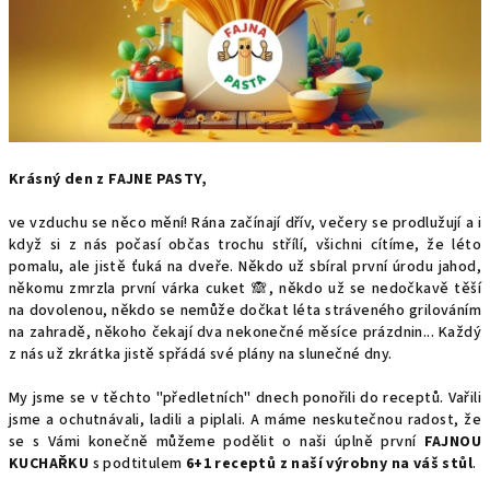
Krásný den z FAJNE PASTY,
ve vzduchu se něco mění! Rána začínají dřív, večery se prodlužují a i
když si z nás počasí občas trochu střílí, všichni cítíme, že léto
pomalu, ale jistě ťuká na dveře. Někdo už sbíral první úrodu jahod,
někomu zmrzla první várka cuket 🙈, někdo už se nedočkavě těší
na dovolenou, někdo se nemůže dočkat léta stráveného grilováním
na zahradě, někoho čekají dva nekonečné měsíce prázdnin... Každý
z nás už zkrátka jistě spřádá své plány na slunečné dny.
My jsme se v těchto "předletních" dnech ponořili do receptů. Vařili
jsme a ochutnávali, ladili a piplali. A máme neskutečnou radost, že
se s Vámi konečně můžeme podělit o naši úplně první
FAJNOU
KUCHAŘKU
s podtitulem
6+1 receptů z naší výrobny na váš stůl
.