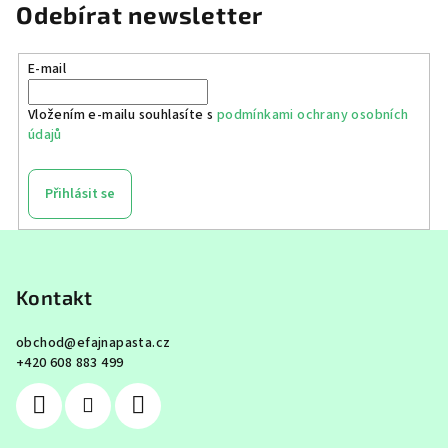
Odebírat newsletter
E-mail
Vložením e-mailu souhlasíte s
podmínkami ochrany osobních
údajů
Přihlásit se
Z
á
p
Kontakt
a
obchod
@
efajnapasta.cz
t
+420 608 883 499
í