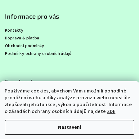
Informace pro vás
Kontakty
Doprava & platba
Obchodní podmínky
Podmínky ochrany osobních údajů
Facebook
Používáme cookies, abychom Vám umožnili pohodlné
prohlížení webu a díky analýze provozu webu neustále
zlepšovali jeho funkce, výkon a použitelnost.
Informace
o zásadách ochrany osobních údajů najdete
ZDE
.
Instagram
Nastavení
Copyright 2026
FAJNA PASTA
. Všechna práva vyhrazena.