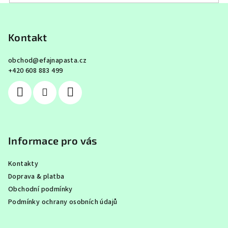
Z
á
p
Kontakt
a
obchod
@
efajnapasta.cz
t
+420 608 883 499
í
Informace pro vás
Kontakty
Doprava & platba
Obchodní podmínky
Podmínky ochrany osobních údajů