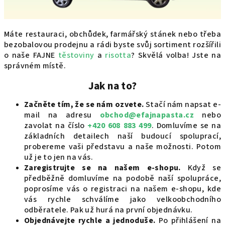
Máte restauraci, obchůdek, farmářský stánek nebo třeba
bezobalovou prodejnu a rádi byste svůj sortiment rozšířili
o naše FAJNE
těstoviny
a
risotta
? Skvělá volba! Jste na
správném místě.
Jak na to?
Začněte tím, že se nám ozvete.
Stačí nám napsat e-
mail na adresu
obchod@efajnapasta.cz
nebo
zavolat na číslo
+420 608 883 499
. Domluvíme se na
základních detailech naší budoucí spoluprací,
probereme vaši představu a naše možnosti. Potom
už je to jen na vás.
Zaregistrujte se na našem e-shopu.
Když se
předběžně domluvíme na podobě naší spolupráce,
poprosíme vás o registraci na našem e-shopu, kde
vás rychle schválíme jako velkoobchodního
odběratele. Pak už hurá na první objednávku.
Objednávejte rychle a jednoduše.
Po přihlášení na