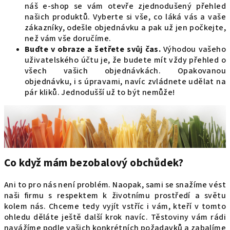
náš e-shop se vám otevře zjednodušený přehled
našich produktů. Vyberte si vše, co láká vás a vaše
zákazníky, odešle objednávku a pak už jen počkejte,
než vám vše doručíme.
Buďte v obraze a šetřete svůj čas.
Výhodou vašeho
uživatelského účtu je, že budete mít vždy přehled o
všech vašich objednávkách. Opakovanou
objednávku, i s úpravami, navíc zvládnete udělat na
pár kliků. Jednodušší už to být nemůže!
Co když mám bezobalový obchůdek?
Ani to pro nás není problém. Naopak, sami se snažíme vést
naši firmu s respektem k životnímu prostředí a světu
kolem nás. Chceme tedy vyjít vstříc i vám, kteří v tomto
ohledu děláte ještě další krok navíc. Těstoviny vám rádi
navážíme podle vašich konkrétních požadavků a zabalíme