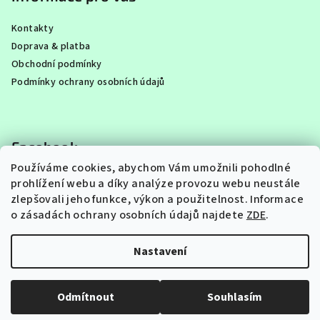
Kontakty
Doprava & platba
Obchodní podmínky
Podmínky ochrany osobních údajů
Facebook
Používáme cookies, abychom Vám umožnili pohodlné
prohlížení webu a díky analýze provozu webu neustále
zlepšovali jeho funkce, výkon a použitelnost.
Informace
o zásadách ochrany osobních údajů najdete
ZDE
.
Instagram
Nastavení
Copyright 2026
FAJNA PASTA
. Všechna práva vyhrazena.
Upravit nastavení cookies
Odmítnout
Souhlasím
Vytvořil Shoptet