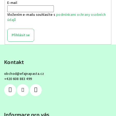
E-mail
c
í
Vložením e-mailu souhlasíte s
podmínkami ochrany osobních
p
údajů
r
v
k
Přihlásit se
y
v
Z
ý
á
p
p
Kontakt
i
a
s
obchod
@
efajnapasta.cz
u
t
+420 608 883 499
í
Informace pro vás