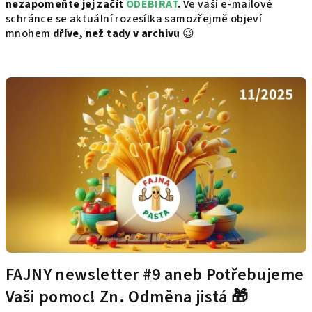
nezapomeňte jej začít
ODEBÍRAT
.
Ve vaší e-mailové
schránce se aktuální rozesílka samozřejmě objeví
mnohem
dříve, než tady v archivu
😉
V
ý
p
i
s
č
l
á
n
k
ů
FAJNY newsletter #9 aneb Potřebujeme
Vaši pomoc! Zn. Odměna jistá 🎁