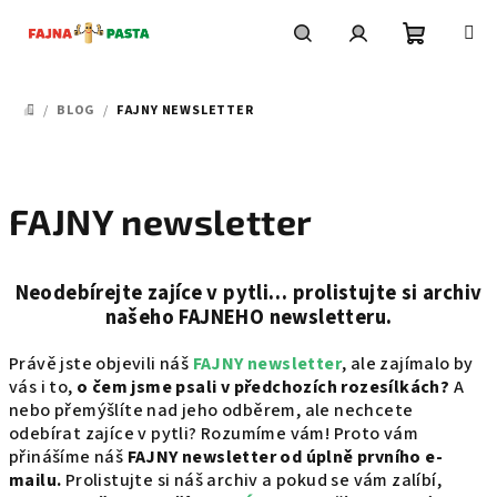
Přejít
na
obsah
Nákupní
Hledat
Přihlášení
/
BLOG
/
FAJNY NEWSLETTER
DOMŮ
košík
FAJNY newsletter
Neodebírejte zajíce v pytli… prolistujte si archiv
našeho FAJNEHO newsletteru.
Právě jste objevili náš
FAJNY newsletter
, ale zajímalo by
vás i to,
o čem jsme psali v předchozích rozesílkách?
A
nebo přemýšlíte nad jeho odběrem, ale nechcete
odebírat zajíce v pytli? Rozumíme vám! Proto vám
přinášíme náš
FAJNY newsletter od úplně prvního e-
mailu.
Prolistujte si náš archiv a pokud se vám zalíbí,