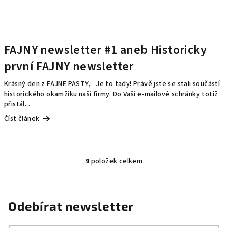
FAJNY newsletter #1 aneb Historicky
první FAJNY newsletter
Krásný den z FAJNE PASTY, Je to tady! Právě jste se stali součástí
historického okamžiku naší firmy. Do Vaší e-mailové schránky totiž
přistál...
Číst článek
9
položek celkem
O
v
l
á
Odebírat newsletter
d
a