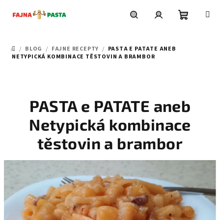
Přejít
na
obsah
Nákupní
Hledat
Přihlášení
/
BLOG
/
FAJNE RECEPTY
/
PASTA E PATATE ANEB
DOMŮ
košík
NETYPICKÁ KOMBINACE TĚSTOVIN A BRAMBOR
PASTA e PATATE aneb
Netypická kombinace
těstovin a brambor