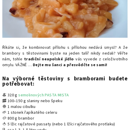
Říkáte si, že kombinovat přílohu s přílohou nedává smysl? A že
brambory s těstovinami byste na jeden talíř nikdy nedali? Věřte
nám, tohle
tradiční neapolské jídlo
vás vyvede z celoživotního
omylu. VÁŽNĚ …
Dejte mu šanci a přesvědčte se sami!
Na výborné těstoviny s bramborami budete
potřebovat:
🍝 320 g
semolinových PASTA MISTA
🥓 100–150 g slaniny nebo špeku
🧅 1 malou cibulku
🌱 1 stonek řapíkatého celeru
🥔 800 g brambor
🍅 5 lžic rajčatové passaty (nebo 1 lžíci rajčatového protlaku)