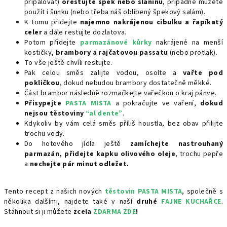
připalovat)
orestujte špek nebo slaninu
, případně můžete
použít i šunku (nebo třeba náš oblíbený špekový salám).
K tomu přidejte
najemno nakrájenou cibulku a řapíkatý
celer
a dále restujte dozlatova.
Potom přidejte
parmazánové kůrky
nakrájené na menší
kostičky,
brambory a rajčatovou passatu
(nebo protlak).
To vše ještě chvíli restujte.
Pak celou směs zalijte vodou, osolte a
vařte pod
pokličkou
, dokud nebudou brambory dostatečně měkké.
Část brambor následně rozmačkejte vařečkou o kraj pánve.
Přisypejte
PASTA MISTA
a pokračujte ve vaření,
dokud
nejsou těstoviny
“al dente”
.
Kdykoliv by vám celá směs příliš houstla, bez obav přilijte
trochu vody.
Do hotového jídla ještě
zamíchejte nastrouhaný
parmazán, přidejte kapku olivového oleje
, trochu pepře
a
nechejte pár minut odležet.
Tento recept z našich nových
těstovin PASTA MISTA
, společně s
několika dalšími, najdete také v naší
druhé
FAJNE KUCHAŘCE
.
Stáhnout si ji můžete
zcela
ZDARMA ZDE
!