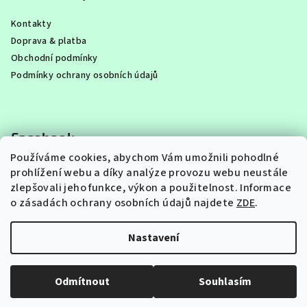
Kontakty
Doprava & platba
Obchodní podmínky
Podmínky ochrany osobních údajů
Facebook
Používáme cookies, abychom Vám umožnili pohodlné
prohlížení webu a díky analýze provozu webu neustále
zlepšovali jeho funkce, výkon a použitelnost.
Informace
o zásadách ochrany osobních údajů najdete
ZDE
.
Instagram
Nastavení
Copyright 2026
FAJNA PASTA
. Všechna práva vyhrazena.
Upravit nastavení cookies
Odmítnout
Souhlasím
Vytvořil Shoptet