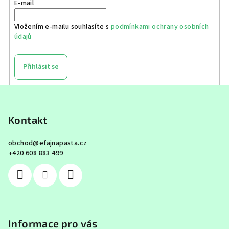
E-mail
Vložením e-mailu souhlasíte s
podmínkami ochrany osobních
údajů
Přihlásit se
Z
á
p
Kontakt
a
obchod
@
efajnapasta.cz
t
+420 608 883 499
í
Informace pro vás