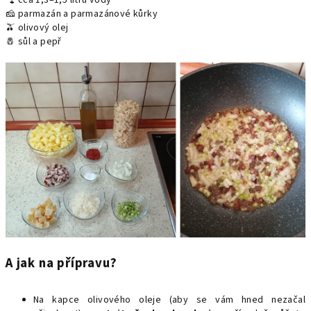
🫗 cca 1,3–1,5 litru vody
🧀 parmazán a parmazánové kůrky
🫒 olivový olej
🧂 sůl a pepř
A jak na přípravu?
Na kapce olivového oleje (aby se vám hned nezačal