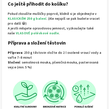
Co ještě přihodit do košíku?
Pokud zkoušíte mušličky poprvé, klidně si je objednejte v
KLASICKÉM 250 g balení
. (Ale nejspíš se pak budete vracet
pro další 😁)
A jestli milujete opravdovou jemnost, vyzkoušejte také
naše
VLASOVÉ polévkové nudle
.
Příprava a složení těstovin
Příprava
: 250 g těstovin vložte do 2 l osolené vroucí vody a
vařte 7–8 minut
Složení
: semolinová mouka, pšeničná mouka, pasterovaná
vejce (min. 5 %)