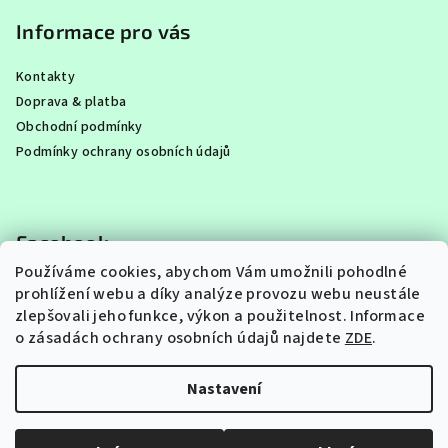
Informace pro vás
Kontakty
Doprava & platba
Obchodní podmínky
Podmínky ochrany osobních údajů
Facebook
Používáme cookies, abychom Vám umožnili pohodlné
prohlížení webu a díky analýze provozu webu neustále
zlepšovali jeho funkce, výkon a použitelnost.
Informace
o zásadách ochrany osobních údajů najdete
ZDE
.
Instagram
Nastavení
Copyright 2026
FAJNA PASTA
. Všechna práva vyhrazena.
Upravit nastavení cookies