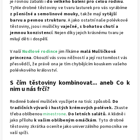
je rovnou zabalili i
do velkého balení pro celou rodinu
.
Tyhle drobné těstoviny ve tvaru lasturek pro vás vyrábíme
z pšeničné a semolinové mouky
, takže mají
sytější
barvu a pevnou strukturu
. A jako ostatní naše polévkové
těstoviny, jsou i mušličky
vaječné, s bohatou chutí a
jemnou konzistencí
. Nejen díky jejich krásnému tvaru je
milují děti i dospělí.
V naší
Nudlové rodince
jim říkáme
malá Mušličková
princezna
. Okouzlí vás svou něžností a její roztomilost vás
přesvědčí, že právě ona je tím chybějícím kouskem vašeho
polévkového království.
S čím těstoviny kombinovat... aneb Co k
nim u nás frčí?
Rodinné balení mušliček využijete na tisíc způsobů.
Do
tradičních vývarů i hustých krémových polévek.
Zkuste
třeba oblíbenou
minestrone
.
Do letních salátů.
A klidně i
jako přílohu
k vašim oblíbeným omáčkám
. Tyto drobné
těstoviny zkrátka oceníte jako univerzálního pomocníka ve
vaší spíži.