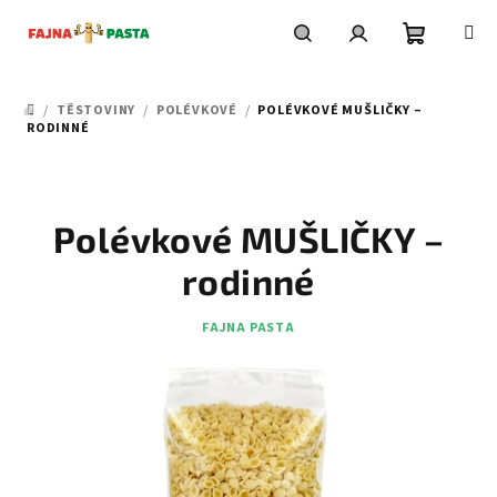
Přejít
na
obsah
Nákupní
Hledat
Přihlášení
/
TĚSTOVINY
/
POLÉVKOVÉ
/
POLÉVKOVÉ MUŠLIČKY –
DOMŮ
košík
RODINNÉ
Polévkové MUŠLIČKY –
rodinné
FAJNA PASTA