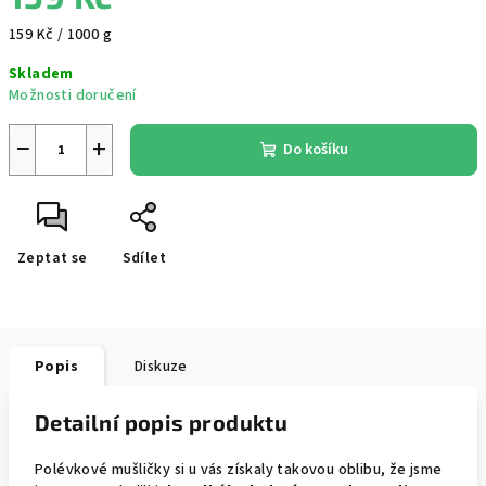
Měrná
159 Kč / 1000 g
cena:
Skladem
Možnosti doručení
−
+
Do košíku
Zeptat se
Sdílet
Popis
Diskuze
Detailní popis produktu
Polévkové mušličky si u vás získaly takovou oblibu, že jsme