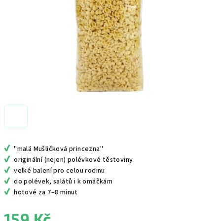
✔
"malá Mušličková princezna"
✔
originální (nejen) polévkové těstoviny
✔
velké balení pro celou rodinu
✔
do polévek, salátů i k omáčkám
✔
hotové za 7–8 minut
159 Kč