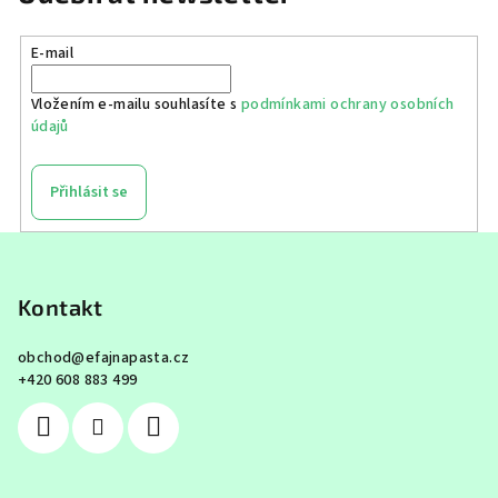
E-mail
Vložením e-mailu souhlasíte s
podmínkami ochrany osobních
údajů
Přihlásit se
Z
á
p
Kontakt
a
obchod
@
efajnapasta.cz
t
+420 608 883 499
í