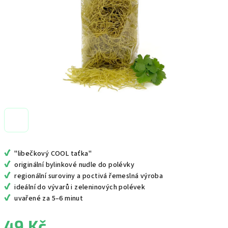
✔
"libečkový COOL taťka"
✔
originální bylinkové nudle do polévky
✔
regionální suroviny a poctivá řemeslná výroba
✔
ideální do vývarů i zeleninových polévek
✔
uvařené za 5–6 minut
49 Kč