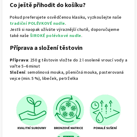
Co ještě přihodit do košíku?
Pokud preferujete osvědčenou klasiku, vyzkoušejte naše
tradiční POLÉVKOVÉ nudle
.
Jestli si naopak užíváte výraznější chutě, doporučujeme
také naše
ŠIROKÉ polévkové nudle
.
Příprava a složení těstovin
Příprava
: 250 g těstovin vložte do 2 l osolené vroucí vody a
vařte 5–6 minut
Složení
: semolinová mouka, pšeničná mouka, pasterovaná
vejce (min. 5 %), libeček, petrželka