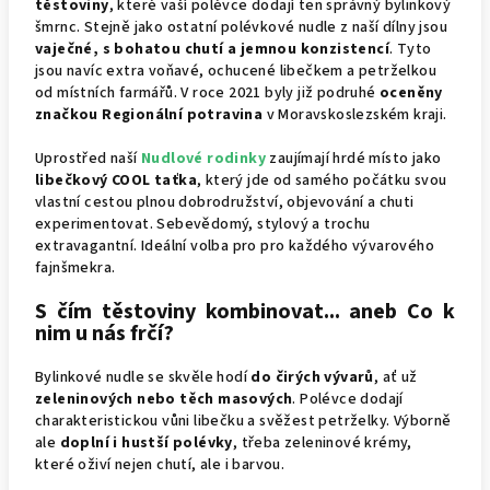
těstoviny
, které vaší polévce dodají ten správný bylinkový
šmrnc. Stejně jako ostatní polévkové nudle z naší dílny jsou
vaječné, s bohatou chutí a jemnou konzistencí
. Tyto
jsou navíc extra voňavé, ochucené libečkem a petrželkou
od místních farmářů. V roce 2021 byly již podruhé
oceněny
značkou Regionální potravina
v Moravskoslezském kraji.
Uprostřed naší
Nudlové rodinky
zaujímají hrdé místo jako
libečkový COOL taťka
, který jde od samého počátku svou
vlastní cestou plnou dobrodružství, objevování a chuti
experimentovat. Sebevědomý, stylový a trochu
extravagantní. Ideální volba pro pro každého vývarového
fajnšmekra.
S čím těstoviny kombinovat... aneb Co k
nim u nás frčí?
Bylinkové nudle se skvěle hodí
do čirých vývarů
, ať už
zeleninových nebo těch masových
. Polévce dodají
charakteristickou vůni libečku a svěžest petrželky. Výborně
ale
doplní i hustší polévky
, třeba zeleninové krémy,
které oživí nejen chutí, ale i barvou.