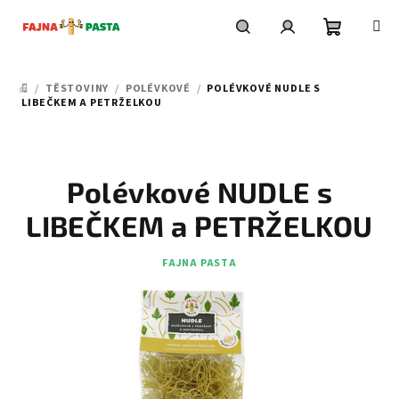
Přejít
na
obsah
Nákupní
Hledat
Přihlášení
/
TĚSTOVINY
/
POLÉVKOVÉ
/
POLÉVKOVÉ NUDLE S
DOMŮ
košík
LIBEČKEM A PETRŽELKOU
Polévkové NUDLE s
LIBEČKEM a PETRŽELKOU
FAJNA PASTA