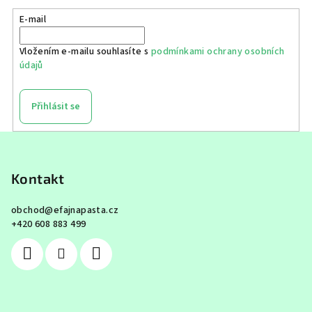
E-mail
Vložením e-mailu souhlasíte s
podmínkami ochrany osobních
údajů
Přihlásit se
Z
á
p
Kontakt
a
obchod
@
efajnapasta.cz
t
+420 608 883 499
í