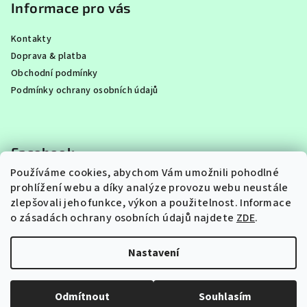
Informace pro vás
Kontakty
Doprava & platba
Obchodní podmínky
Podmínky ochrany osobních údajů
Facebook
Používáme cookies, abychom Vám umožnili pohodlné
prohlížení webu a díky analýze provozu webu neustále
zlepšovali jeho funkce, výkon a použitelnost.
Informace
o zásadách ochrany osobních údajů najdete
ZDE
.
Instagram
Nastavení
Copyright 2026
FAJNA PASTA
. Všechna práva vyhrazena.
Upravit nastavení cookies
Odmítnout
Souhlasím