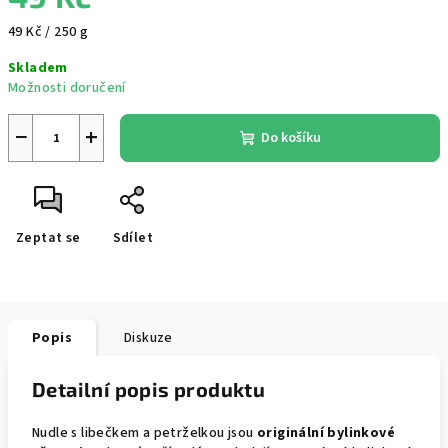
Měrná
49 Kč / 250 g
cena:
Skladem
Možnosti doručení
−
+
Do košíku
Zeptat se
Sdílet
Popis
Diskuze
Detailní popis produktu
Nudle s libečkem a petrželkou jsou
originální bylinkové