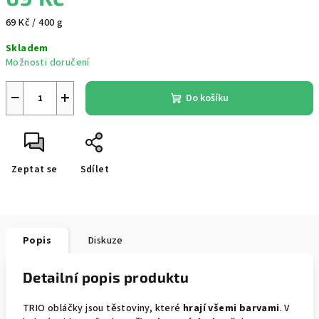
Měrná
69 Kč / 400 g
cena:
Skladem
Možnosti doručení
−
+
Do košíku
Zeptat se
Sdílet
Popis
Diskuze
Detailní popis produktu
TRIO obláčky jsou těstoviny, které
hrají všemi barvami
. V