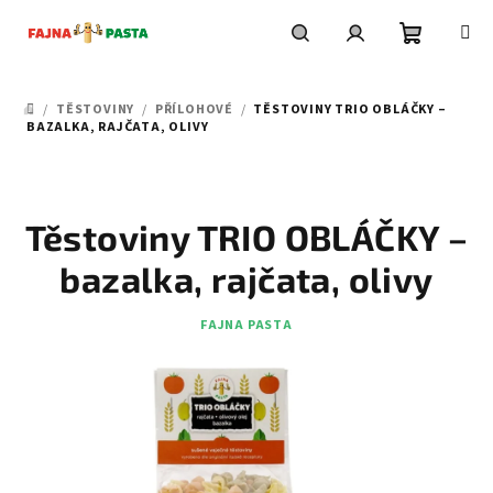
Přejít
na
obsah
Nákupní
Hledat
Přihlášení
/
TĚSTOVINY
/
PŘÍLOHOVÉ
/
TĚSTOVINY TRIO OBLÁČKY –
DOMŮ
košík
BAZALKA, RAJČATA, OLIVY
Těstoviny TRIO OBLÁČKY –
bazalka, rajčata, olivy
FAJNA PASTA