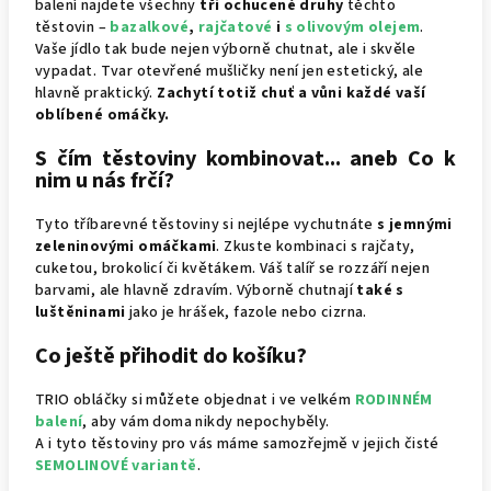
balení najdete všechny
tři ochucené druhy
těchto
těstovin –
bazalkové
,
rajčatové
i
s olivovým olejem
.
Vaše jídlo tak bude nejen výborně chutnat, ale i skvěle
vypadat. Tvar otevřené mušličky není jen estetický, ale
hlavně praktický.
Zachytí totiž chuť a vůni každé vaší
oblíbené omáčky.
S čím těstoviny kombinovat... aneb Co k
nim u nás frčí?
Tyto tříbarevné těstoviny si nejlépe vychutnáte
s jemnými
zeleninovými omáčkami
. Zkuste kombinaci s rajčaty,
cuketou, brokolicí či květákem. Váš talíř se rozzáří nejen
barvami, ale hlavně zdravím. Výborně chutnají
také s
luštěninami
jako je hrášek, fazole nebo cizrna.
Co ještě přihodit do košíku?
TRIO obláčky si můžete objednat i ve velkém
RODINNÉM
balení
, aby vám doma nikdy nepochyběly.
A i tyto těstoviny pro vás máme samozřejmě v jejich čisté
SEMOLINOVÉ variantě
.