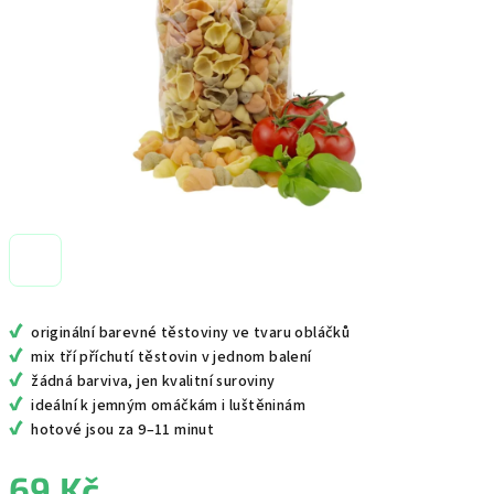
✔
originální barevné těstoviny ve tvaru obláčků
✔
mix tří příchutí těstovin v jednom balení
✔
žádná barviva, jen kvalitní suroviny
✔
ideální k jemným omáčkám i luštěninám
✔
hotové jsou za 9–11 minut
69 Kč