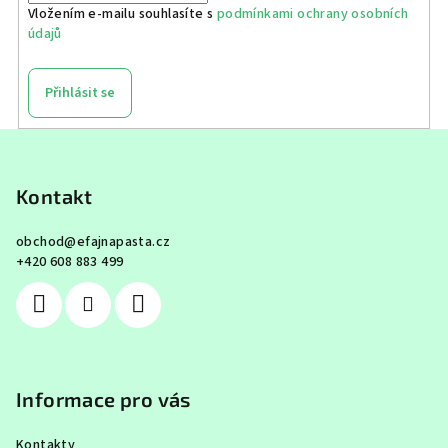
Vložením e-mailu souhlasíte s
podmínkami ochrany osobních
údajů
Přihlásit se
Z
á
p
Kontakt
a
obchod
@
efajnapasta.cz
t
+420 608 883 499
í
Informace pro vás
Kontakty